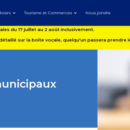
loisirs
Tourisme et Commerces
Nous joindre
es du 17 juillet au 2 août inclusivement.
détaillé sur la boîte vocale, quelqu'un passera prendre
unicipaux