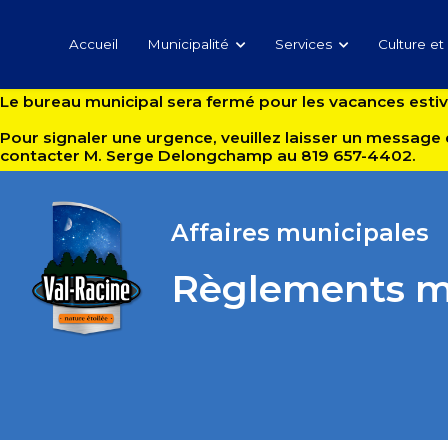
Accueil
Municipalité
Services
Culture et 
Le bureau municipal sera fermé pour les vacances estival
Pour signaler une urgence, veuillez laisser un message 
contacter M. Serge Delongchamp au 819 657-4402.
Affaires municipales
Règlements m