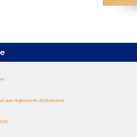
me
on
res aux règlements d'urbanisme
021)