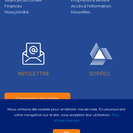
Séances du conseil
Propriétés à vendre
Finances
Accès à l'information
Nous joindre
Nouvelles
INFOLETTRE
SOPFEU
Connexion sécurisée
Nous utilisons des cookies pour améliorer nos services. En poursuivant
votre navigation sur le site, vous acceptez leur utilisation.
Plus
Numérique.ca
:
Création de site web adaptatif
,
CRM
,
site pas cher
,
SEO
,
infolettre
et
d'informations
plus!
OK