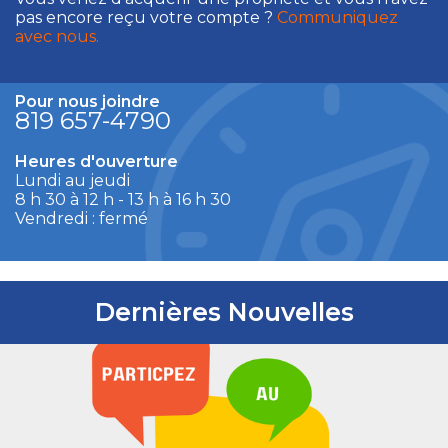
pas encore reçu votre compte ?
Communiquez
avec nous.
Pour nous joindre
819 657-4790
Heures d'ouverture
Lundi au jeudi
8 h 30 à 12 h - 13 h à 16 h 30
Vendredi : fermé
Dernières Nouvelles