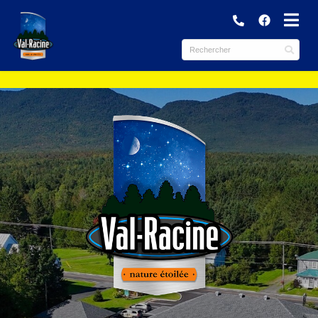
submenu (Municipalité )
submenu (Services )
ubmenu (Culture et loisirs )
submenu (Tourisme et Commerces )