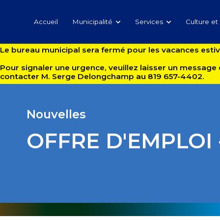
Accueil
Municipalité
Services
Culture et 
Le bureau municipal sera fermé pour les vacances estival
Pour signaler une urgence, veuillez laisser un message 
contacter M. Serge Delongchamp au 819 657-4402.
Nouvelles
OFFRE D'EMPLOI 