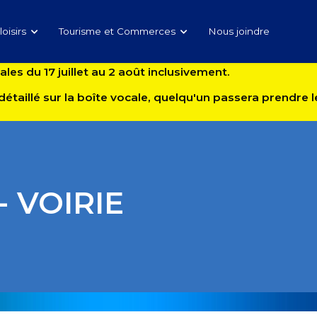
loisirs
Tourisme et Commerces
Nous joindre
es du 17 juillet au 2 août inclusivement.
détaillé sur la boîte vocale, quelqu'un passera prendre
- VOIRIE