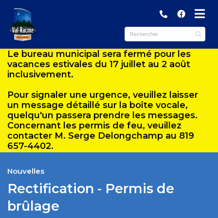
submenu (Municipalité )
Le bureau municipal sera fermé pour les
submenu (Services )
vacances estivales du 17 juillet au 2 août
inclusivement.
ubmenu (Culture et loisirs )
Pour signaler une urgence, veuillez laisser
submenu (Tourisme et Commerces )
un message détaillé sur la boîte vocale,
quelqu'un passera prendre les messages.
Concernant les permis de feu, veuillez
contacter M. Serge Delongchamp au 819
657-4402.
Nouvelles
Rectification - Permis de
brûlage