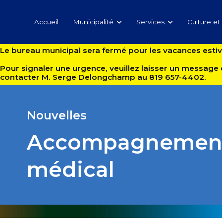
Accueil
Municipalité
Services
Culture et 
Le bureau municipal sera fermé pour les vacances estival
Pour signaler une urgence, veuillez laisser un message 
contacter M. Serge Delongchamp au 819 657-4402.
Nouvelles
Accompagnement 
médical