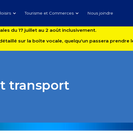
loisirs
Tourisme et Commerces
Nous joindre
es du 17 juillet au 2 août inclusivement.
détaillé sur la boîte vocale, quelqu'un passera prendre
transport