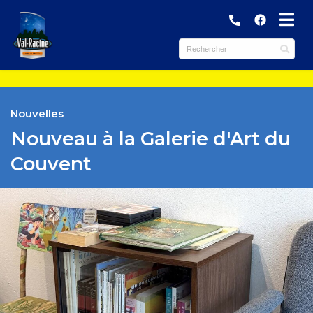
submenu (Municipalité )
submenu (Services )
ubmenu (Culture et loisirs )
Nouvelles
Nouveau à la Galerie d'Art du
submenu (Tourisme et Commerces )
Couvent